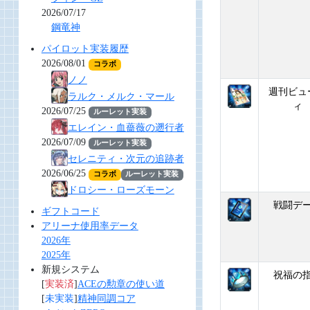
2026/07/17
鋼竜神
パイロット実装履歴
2026/08/01
コラボ
ノノ
週刊ビュ
ラルク・メルク・マール
ィ
2026/07/25
ルーレット実装
エレイン・血薔薇の遡行者
2026/07/09
ルーレット実装
セレニティ・次元の追跡者
2026/06/25
コラボ
ルーレット実装
ドロシー・ローズモーン
戦闘デ
ギフトコード
アリーナ使用率データ
2026年
2025年
新規システム
祝福の
[
実装済
]
ACEの勲章の使い道
[
未実装
]
精神同調コア