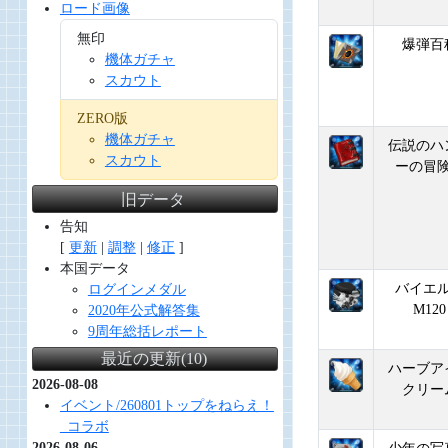
ロード画像
無印
爆弾百
機体ガチャ
スカウト
ZERO版
機体ガチャ
伝説のハ
スカウト
ーの冒
旧データ
告知
[
更新
|
調整
|
修正
]
本国データ
バイエ
ログインメダル
M120
2020年公式解答集
9周年総括レポート
最近の更新(10)
ハーブア
2026-08-08
クリー
イベント/260801トップをねらえ！
_コラボ
2026-08-06