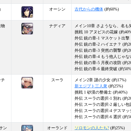
論
オーシン
古代からの機体
(約60%)
遺物
ナディア
メイン10章 さようなら、名も知
挑戦 10 アヌビスの花嫁 (約40%
外伝 銃の章-1 マスケット出撃！ 
外伝 銃の章-2 ハイエナ？ (約2
外伝 銃の章-3 突然の襲撃 (約2
外伝 銃の章-4 もう他人じゃない 
外伝 銃の章-5 月夜の攻防 (約2
外伝 銃の章-6 最終突破 (約50%
ンチ
スーラ
メイン2章 謎の少女 (約17%)
新エジプト三人衆
(約25%)
挑戦 1 砂漠の整備士 (約40%)
外伝 スーラの選択-1 別れ (約2
外伝 スーラの選択-2 厳しい包囲
外伝 スーラの選択-4 デスマッチ 
外伝 スーラの選択-6 選択 (約5
サン
オーランド
ソロモンの人たち?
(約25%)