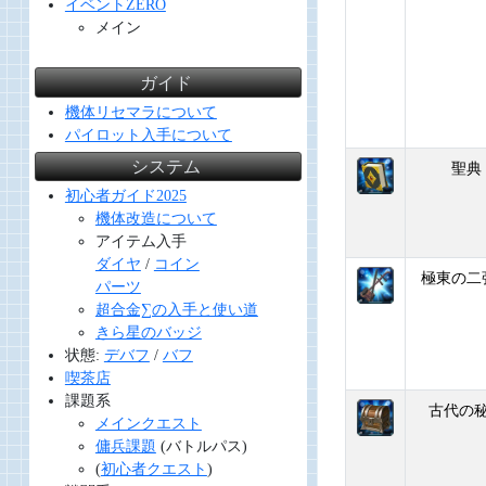
イベントZERO
メイン
ガイド
機体リセマラについて
パイロット入手について
システム
聖典
初心者ガイド2025
機体改造について
アイテム入手
ダイヤ
/
コイン
極東の二
パーツ
超合金∑の入手と使い道
きら星のバッジ
状態:
デバフ
/
バフ
喫茶店
課題系
古代の
メインクエスト
傭兵課題
(バトルパス)
(
初心者クエスト
)