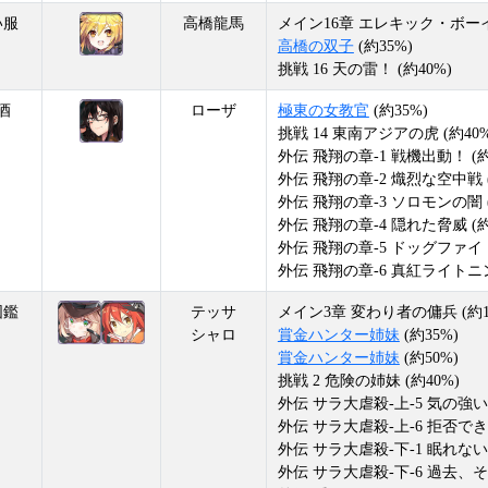
い服
高橋龍馬
メイン16章 エレキック・ボーイ 
高橋の双子
(約35%)
挑戦 16 天の雷！ (約40%)
酒
ローザ
極東の女教官
(約35%)
挑戦 14 東南アジアの虎 (約40%
外伝 飛翔の章-1 戦機出動！ (約
外伝 飛翔の章-2 熾烈な空中戦 (
外伝 飛翔の章-3 ソロモンの闇 (
外伝 飛翔の章-4 隠れた脅威 (約
外伝 飛翔の章-5 ドッグファイト
外伝 飛翔の章-6 真紅ライトニン
図鑑
テッサ
メイン3章 変わり者の傭兵 (約1
シャロ
賞金ハンター姉妹
(約35%)
賞金ハンター姉妹
(約50%)
挑戦 2 危険の姉妹 (約40%)
外伝 サラ大虐殺-上-5 気の強い美
外伝 サラ大虐殺-上-6 拒否でき
外伝 サラ大虐殺-下-1 眠れない夜
外伝 サラ大虐殺-下-6 過去、そ