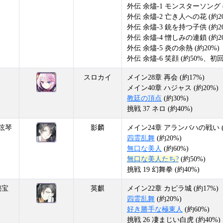
外伝 余燼-1 モンスターソング (
外伝 余燼-2 亡き人への花 (約2
外伝 余燼-3 銃を持つ子供 (約2
外伝 余燼-4 憎しみの連鎖 (約2
外伝 余燼-5 炎の余熱 (約20%)
外伝 余燼-6 笑顔 (約50%、初回
スロカイ
メイン28章 再会 (約17%)
メイン40章 ハジャス (約20%)
教廷の頂点
(約30%)
挑戦 37 ネロ (約40%)
弦琴
影麟
メイン24章 アランバハの戦い (
四霊乱舞
(約20%)
無口な美人
(約60%)
無口な美人たち?
(約50%)
挑戦 19 幻舞拳 (約40%)
秘宝
英麒
メイン22章 カピラ城 (約17%)
四霊乱舞
(約20%)
好き勝手な極東人
(約60%)
挑戦 26 凄まじい白虎 (約40%)