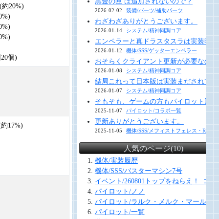
黒金の匣 は追加されないので？
約20%)
2026-02-02
装備/パーツ/補助パーツ
0%)
わざわざありがとうございます。
0%)
2026-01-14
システム/精神同調コア
0%)
エンペラーと真ドラスタスラは実装時に
2026-01-12
機体/SSS/ゲッターエンペラー
20個)
おそらくクライアント更新が必要なので
2026-01-08
システム/精神同調コア
結局これって日本版は実装まだされてな
2026-01-07
システム/精神同調コア
そもそも、ゲームの方もパイロット図鑑
2025-11-07
パイロット/コラボ一覧
更新ありがとうございます。
約17%)
2025-11-05
機体/SSS/メフィストフェレス・R＆E
人気のページ(10)
機体/実装履歴
機体/SSS/バスターマシン7号
イベント/260801トップをねらえ！_コラ
パイロット/ノノ
パイロット/ラルク・メルク・マール
パイロット/一覧