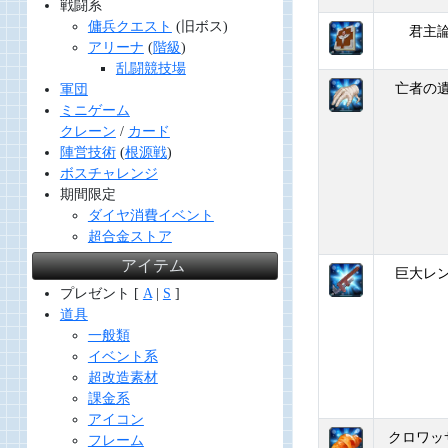
戦闘系
傭兵クエスト
(旧ボス)
君主
アリーナ
(
階級
)
乱闘競技場
亡者の
軍団
ミニゲーム
クレーン
/
カード
陣営技術
(
根源戦
)
ボスチャレンジ
期間限定
ダイヤ消費イベント
超合金ストア
アイテム
巨大レ
プレゼント [
A
|
S
]
道具
一般類
イベント系
超改造素材
課金系
アイコン
クロワッ
フレーム