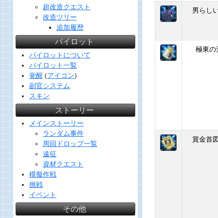
超改造クエスト
男らし
改造ツリー
追加履歴
パイロット
極東の
パイロットについて
パイロット一覧
覚醒
(
アイコン
)
副官システム
スキン
ストーリー
メインストーリー
ランダム事件
賞金首
周回ドロップ一覧
遠征
資材クエスト
模擬作戦
挑戦
イベント
その他