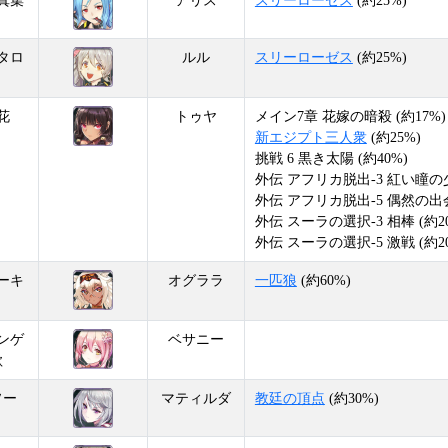
真集
アリス
スリーローゼス
(約25%)
タロ
ルル
スリーローゼス
(約25%)
花
トゥヤ
メイン7章 花嫁の暗殺 (約17%)
新エジプト三人衆
(約25%)
挑戦 6 黒き太陽 (約40%)
外伝 アフリカ脱出-3 紅い瞳の少
外伝 アフリカ脱出-5 偶然の出会
外伝 スーラの選択-3 相棒 (約2
外伝 スーラの選択-5 激戦 (約2
ーキ
オグララ
一匹狼
(約60%)
ンゲ
ベサニー
歌
ソー
マティルダ
教廷の頂点
(約30%)