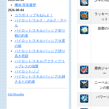
少年の写
機体/実装履歴
2026-08-04
ラッキー
コラボ/トップをねらえ！
ット
パイロット/ラルク・メルク・マー
ル
故郷の
パイロット/スキル/パッシブ/折り
鶴の約束
パイロット/スキル/パッシブ/火星
の姫
パイロット/スキル/パッシブ/誇り
高き死闘
パイロット/スキル/アクティブ/ト
ップレスの強襲
鹿肉ジャ
パイロット/ノノ
ー
パイロット/スキル/パッシブ/お姉
さまとの約束
ニーベル
ンの
Edit:MenuBar
パワー