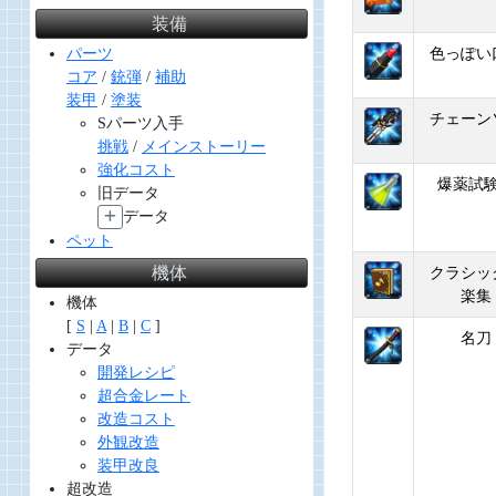
装備
色っぽい
パーツ
コア
/
銃弾
/
補助
装甲
/
塗装
チェーン
Sパーツ入手
挑戦
/
メインストーリー
強化コスト
爆薬試
旧データ
データ
ペット
機体
クラシッ
楽集
機体
[
S
|
A
|
B
|
C
]
名刀
データ
開発レシピ
超合金レート
改造コスト
外観改造
装甲改良
超改造