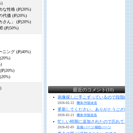
)
な性格 (約20%)
代価 (約20%)
さん」 (約20%)
(約50%)
ーニング (約40%)
20%)
)
約20%)
20%)
)
最近のコメント(10)
画像探しに手こずっているので段階的に
2026-02-22
機体/外観改造
更新してください、ありがとうございま
2026-02-21
機体/外観改造
忙しい時期に追加されたので忘れてまし
2026-02-05
装備/パーツ/補助パーツ