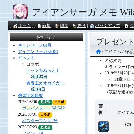
アイアンサーガ メモ Wik
ホーム
新規
編集
差分
バックアップ
添
お知らせ
プレゼント 
キャンペーン04月
アイテム
好感
アイアンサーガZERO
イベント
名称変更
コラボ
キラスター好物
トップをねらえ！
2019年3月2
残り
23
日
31章ドロ
勇者王ガオガイガー
2019年8月1
残り
4
日
（表記が追加さ
機体実装履歴
2026/08/06
超改造
コラボ
画
ガンバスター・SAGA?
像
アイテム
2026/08/01
コラボ
バスターマシン7号
G36
2026/07/23
超改造
フィン・GL