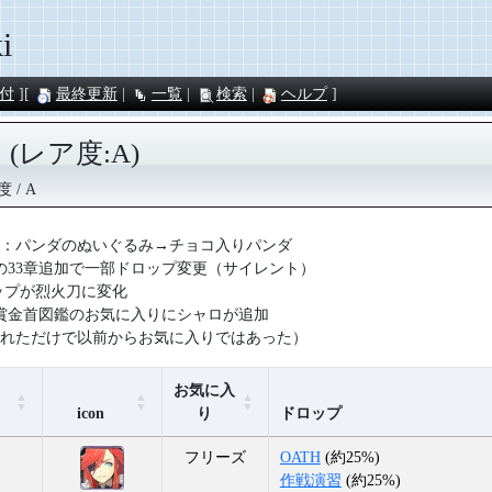
i
付
最終更新
一覧
検索
ヘルプ
(レア度:A)
度
A
：パンダのぬいぐるみ→チョコ入りパンダ
9日の33章追加で一部ドロップ変更（サイレント）
ップが烈火刀に変化
6日賞金首図鑑のお気に入りにシャロが追加
れただけで以前からお気に入りではあった）
お気に入
icon
り
ドロップ
フリーズ
OATH
(約25%)
作戦演習
(約25%)