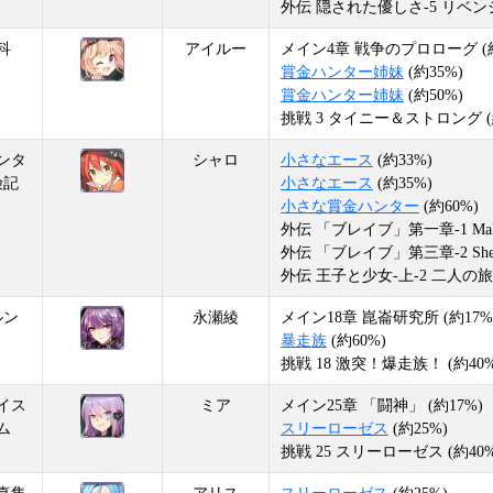
外伝 隠された優しさ-5 リベンジ 
科
アイルー
メイン4章 戦争のプロローグ (約
賞金ハンター姉妹
(約35%)
賞金ハンター姉妹
(約50%)
挑戦 3 タイニー＆ストロング (
ンタ
シャロ
小さなエース
(約33%)
険記
小さなエース
(約35%)
小さな賞金ハンター
(約60%)
外伝 「ブレイブ」第一章-1 Makin
外伝 「ブレイブ」第三章-2 Shell
外伝 王子と少女-上-2 二人の旅行
ルン
永瀬綾
メイン18章 崑崙研究所 (約17%
暴走族
(約60%)
挑戦 18 激突！爆走族！ (約40%
イス
ミア
メイン25章 「闘神」 (約17%)
ム
スリーローゼス
(約25%)
挑戦 25 スリーローゼス (約40%