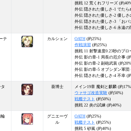
挑戦 12 荒くれフリーズ (約40%
外伝 隠された優しさ-1 でたらめ
外伝 隠された優しさ-2 優しさの
外伝 隠された優しさ-3 「おバカ
外伝 隠された優しさ-6 永遠の闇 
ーテ
カルシェン
OATH
(約25%)
作戦演習
(約25%)
挑戦 11 射撃速度0.23秒のブロ
外伝 影の章-1 局長の厄介事 (約
外伝 影の章-2 副砲武装 (約20%
外伝 影の章-5 オブシダン軍団 (
外伝 隠された優しさ-4 不幸 (約
ータ
葵博士
メイン19章 魔剣と麒麟 (約17%
ウァサゴ改造実験
(約50%)
戦艦テスト
(約50%)
挑戦 22 炎の試練 (約40%)
指輪
グニエーヴ
OATH
(約25%)
ル
戦艦テスト
(約25%)
挑戦 5 砂嵐 (約40%)