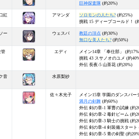
巨神探査隊
(約20%)
口紅
アマンダ
ソロモンの人たち?
(約25%)
挑戦 15 ディープコールド！ (約
ソー
ウェスパ
教廷の頂点
(約30%)
無口な美人たち?
(約50%)
験管
エディ
メイン14章 「奉仕部」 (約17%
挑戦 43 スサノオのユメ (約40%
外伝 長夜-5 山茶花 (約20%)
ク音
水原梨紗
佐々木光子
メイン15章 学園のダンスパーティ
満月の剣舞
(約60%)
外伝 剣の章-1 軍曹の試練 (約2
外伝 剣の章-2 毒針ビーム (約2
外伝 剣の章-3 騎士の挑戦 (約2
外伝 剣の章-4 剣装備スタート (
外伝 剣の章-5 青の剣聖 (約20%