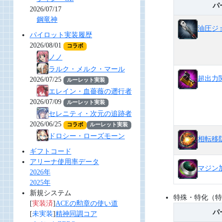
パ
2026/07/17
鋼竜神
油圧ジ
パイロット実装履歴
2026/08/01
コラボ
ノノ
ラルク・メルク・マール
超出力
2026/07/25
ルーレット実装
エレイン・血薔薇の遡行者
2026/07/09
ルーレット実装
セレニティ・次元の追跡者
2026/06/25
コラボ
ルーレット実装
ドロシー・ローズモーン
相転移
ギフトコード
アリーナ使用率データ
マジン
2026年
2025年
新規システム
特殊・特化（特
[
実装済
]
ACEの勲章の使い道
パ
[
未実装
]
精神同調コア