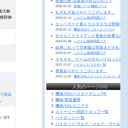
黒金の匣 は追加されないので？
2026-02-02
装備/パーツ/補助パーツ
最大耐
わざわざありがとうございます。
移防御
2026-01-14
システム/精神同調コア
エンペラーと真ドラスタスラは実装時に
2026-01-12
機体/SSS/ゲッターエンペラー
おそらくクライアント更新が必要なので
2026-01-08
システム/精神同調コア
結局これって日本版は実装まだされてな
2026-01-07
システム/精神同調コア
そもそも、ゲームの方もパイロット図鑑
2025-11-07
パイロット/コラボ一覧
更新ありがとうございます。
2025-11-05
機体/SSS/メフィストフェレス・R＆E
人気のページ(10)
機体/SSS/バスターマシン7号
で見込
機体/実装履歴
。
機体/SSS/エニグマ
ストーリー/周回ドロップ一覧
い
が1
パイロット/一覧
パイロット/ラルク・メルク・マール