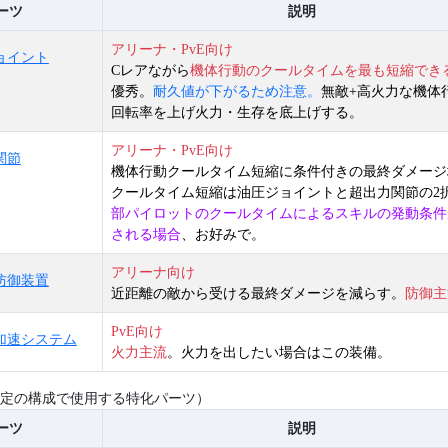
ーツ
説明
アリーナ・PvE向け
ョイント
Cレアながら
機体行動のクールタイムを最も短縮でき
優秀。
耐久値が下がるため注意。
無敵+高火力な機体
回転率を上げ火力・生存を底上げする。
アリーナ・PvE向け
関節
機体行動クールタイム短縮に条件付きの最終ダメージ
クールタイム短縮は油圧ジョイントと超出力関節の2
部パイロットのクールタイムによるスキルの発動条件
される場合
、お好みで。
アリーナ向け
防御装置
近距離の敵から受ける最終ダメージを減らす。
防御主
PvE向け
加速システム
火力主流
。火力を出したい場合はこの装備。
定の構成で使用する特化パーツ）
ーツ
説明