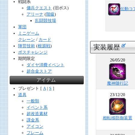
戦闘系
傭兵クエスト
(旧ボス)
伝動コ
アリーナ
(
階級
)
乱闘競技場
軍団
ミニゲーム
クレーン
/
カード
実装履歴
陣営技術
(
根源戦
)
ボスチャレンジ
期間限定
26/05/20
ダイヤ消費イベント
超合金ストア
アイテム
魔神随行記
プレゼント [
A
|
S
]
道具
23/12/20
一般類
イベント系
超改造素材
相転移防御装置
課金系
アイコン
フレーム