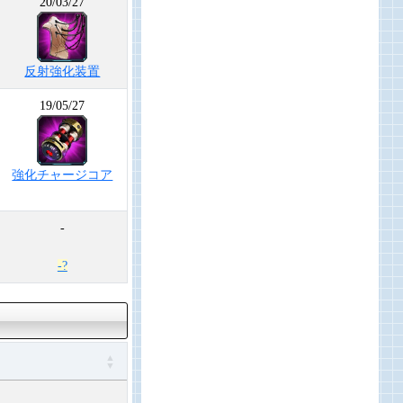
20/03/27
反射強化装置
19/05/27
強化チャージコア
-
-?