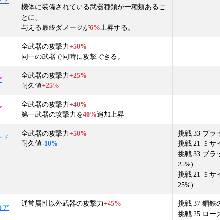
ッド
機体に装備されている武器種類が一種類あるご
とに、
与える最終ダメージが
6%
上昇する。
全武器の攻撃力
+50%
同一の武器で同時に攻撃できる。
全武器の攻撃力
+25%
ア
耐久値
+25%
全武器の攻撃力
+40%
ア
第一武器の攻撃力を
40%
追加上昇
全武器の攻撃力
+50%
挑戦 33 ブラ
ード
耐久値
-10%
挑戦 21 ミサ
挑戦 33 ブ
25%)
挑戦 21 ミ
25%)
通常属性以外武器の攻撃力
+45%
挑戦 37 鋼鉄
コア
挑戦 25 ロ