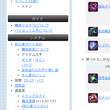
イベントZERO
メイン
強化チ
ガイド
機体リセマラについて
パイロット入手について
長距離
システム
初心者ガイド2025
レゾナ
機体改造について
アイテム入手
使うかもしれな
ダイヤ
/
コイン
パーツ
パ
超合金∑の入手と使い道
きら星のバッジ
活性金
状態:
デバフ
/
バフ
喫茶店
課題系
メインクエスト
エナジ
傭兵課題
(バトルパス)
(
初心者クエスト
)