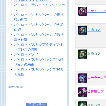
パイロット/ラルク・メルク・マー
ル
ミサイルコ
パイロット/スキル/パッシブ/折り
鶴の約束
パイロット/スキル/パッシブ/火星
の姫
主砲コア
パイロット/スキル/パッシブ/誇り
高き死闘
パイロット/スキル/アクティブ/ト
ップレスの強襲
副砲コア
パイロット/ノノ
パイロット/スキル/パッシブ/お姉
さまとの約束
パイロット/スキル/パッシブ/努力
と根性
ローラーコ
Edit:MenuBar
爆噴射コア
スポンサー
爆射コア