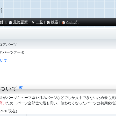
i
付
最終更新
一覧
検索
ヘルプ
ツ
コアパーツ
アパーツデータ
いて
について
法がパーツキューブ系や月のバッジなどでしか入手できないため最も貴
高い
ため（パーツ全部位で最も高い）使わなくなったパーツは初期化推
4/10現在）