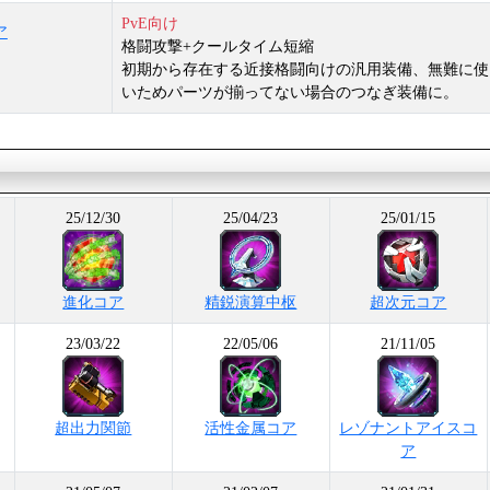
PvE向け
ア
格闘攻撃+クールタイム短縮
初期から存在する近接格闘向けの汎用装備、無難に使
いためパーツが揃ってない場合のつなぎ装備に。
25/12/30
25/04/23
25/01/15
進化コア
精鋭演算中枢
超次元コア
23/03/22
22/05/06
21/11/05
超出力関節
活性金属コア
レゾナントアイスコ
ア