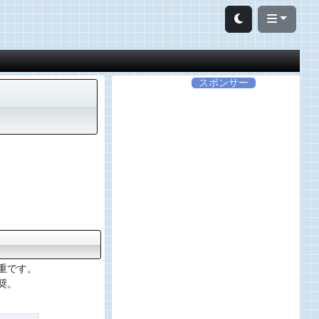
スポンサー
重です。
奨。