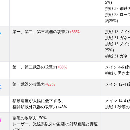
5%)
挑戦 37 鋼鉄
挑戦 25 ロ
約25%)
第一、第二、第三武器の攻撃力
+55%
挑戦 13 ノイ
ア
挑戦 31 ガネ
挑戦 13 ノ
25%)
挑戦 31 ガネ
第一、第二武器の攻撃力
+60%
メイン 4-6 (約
挑戦 6 黒き太陽
第一武器の攻撃力
+65%
メイン 12-4 (
ア
移動速度が大幅に低下する。
メイン 14-4 (
格闘類以外武器の攻撃力+45%
挑戦 1 砂漠の
副砲の攻撃力+50%
置
レーザー、光線系以外の副砲の射撃距離と弾速