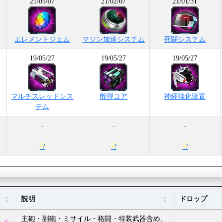
21/05/07
21/02/07
21/01/31
エレメントジェム
マジン加速システム
死闘システム
19/05/27
19/05/27
19/05/27
マルチスレッドシス
散弾コア
神経強化装置
テム
-
-
-
-?
-?
-?
説明
ドロップ
主砲・副砲・ミサイル・格闘・特装武器含め、