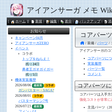
アイアンサーガ メモ Wik
ホーム
新規
編集
差分
バックアップ
添
お知らせ
コアパー
キャンペーン04月
装備
パーツ
アイアンサーガZERO
イベント
アイアンサーガのコ
コラボ
コアパーツにつ
トップをねらえ！
実装履歴
残り
24
日
パーツ一覧
勇者王ガオガイガー
コメント
残り
5
日
機体実装履歴
コアパーツ
2026/08/06
超改造
コラボ
ガンバスター・SAGA?
コアパーツは入手方
2026/08/01
コラボ
強化コストが非常に
バスターマシン7号
2026/07/23
超改造
主流パーツ（202
フィン・GL