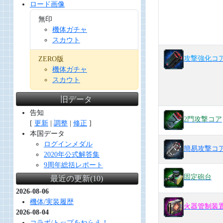
ロード画像
無印
機体ガチャ
スカウト
攻撃強化コ
ZERO版
機体ガチャ
スカウト
旧データ
告知
2門攻撃コア
[
更新
|
調整
|
修正
]
本国データ
ログインメダル
簡易攻撃コ
2020年公式解答集
9周年総括レポート
固定砲台
最近の更新(10)
2026-08-06
機体/実装履歴
火器管制装
2026-08-04
コラボ/トップをねらえ！