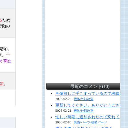
る
ため
行動の
増加。
択、
一
が満た
流
。
最近のコメント(10)
画像探しに手こずっているので段階的に
2026-02-22
機体/外観改造
更新してください、ありがとうございま
2026-02-21
機体/外観改造
忙しい時期に追加されたので忘れてまし
2026-02-05
装備/パーツ/補助パーツ