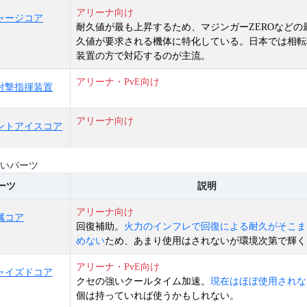
アリーナ向け
ャージコア
耐久値が最も上昇するため、マジンガーZEROなどの
久値が要求される機体に特化している。日本では相転
装置の方で対応するのが主流。
アリーナ・PvE向け
射撃指揮装置
アリーナ向け
ントアイスコア
いパーツ
ーツ
説明
アリーナ向け
属コア
回復補助。
火力のインフレで回復による耐久がそこま
めない
ため、あまり使用はされないが環境次第で輝く
アリーナ・PvE向け
ャイズドコア
クセの強いクールタイム加速。
現在はほぼ使用されな
個は持っていれば使うかもしれない。