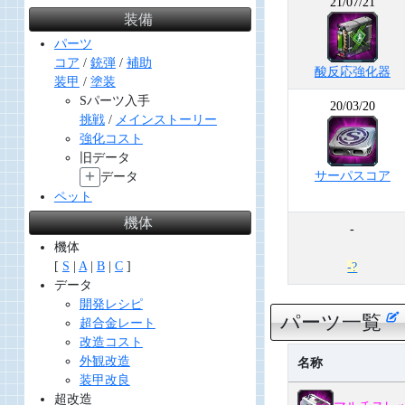
21/07/21
装備
パーツ
コア
/
銃弾
/
補助
酸反応強化器
装甲
/
塗装
Sパーツ入手
20/03/20
挑戦
/
メインストーリー
強化コスト
旧データ
サーパスコア
データ
ペット
機体
-
機体
[
S
|
A
|
B
|
C
]
-?
データ
開発レシピ
パーツ一覧
超合金レート
改造コスト
外観改造
名称
装甲改良
超改造