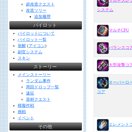
マルチスレ
超改造クエスト
システム
改造ツリー
追加履歴
パイロット
マルチCPU
パイロットについて
パイロット一覧
覚醒
(
アイコン
)
バランスコ
副官システム
スキン
大型攻撃コ
ストーリー
メインストーリー
ランダム事件
オーバーロ
周回ドロップ一覧
コア
遠征
資材クエスト
模擬作戦
挑戦
イベント
エレメント
その他