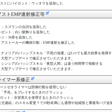
ストにパイロット：ウィオラを追加した
ィアストEMP連射修正等
ト：スズランの台詞を追加した
レゼント：白い髪飾りを追加した
ジ：36章を追加した
ィアストーカーの機体行動：EMP連射を修正した
】ナメリアのパッシブスキル「不死の強運」はLv1でも最大効果を発揮す
：大型アップデートで修正させていただきます。
】シンシアのパッシブスキル「夜型人間」は違う時間帯で発動する
：大型アップデートで修正させていただきます。
オライマー系修正
ートゼオライマーは防御行動を使用しない
「予兆」をプレイするときのクラッシュ
ロット：氷室美久を使用するときのクラッシュ
次元連結」のスキル変更？で10秒未満にも適用や短縮形と重複等バグ追加