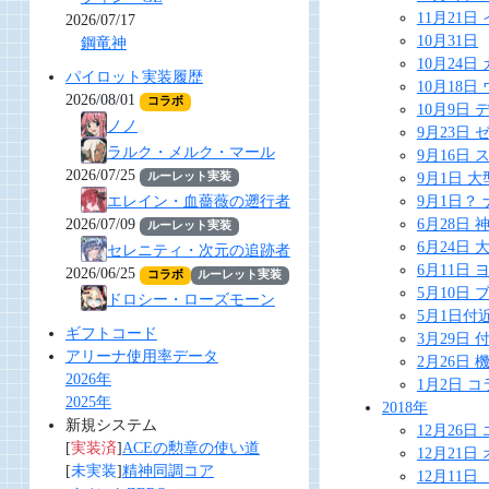
11月21
2026/07/17
10月31日
鋼竜神
10月24
パイロット実装履歴
10月18
2026/08/01
コラボ
10月9日
ノノ
9月23日
ラルク・メルク・マール
9月16日
2026/07/25
9月1日 
ルーレット実装
9月1日？
エレイン・血薔薇の遡行者
6月28日
2026/07/09
ルーレット実装
6月24日
セレニティ・次元の追跡者
6月11日
2026/06/25
コラボ
ルーレット実装
5月10日
ドロシー・ローズモーン
5月1日付
ギフトコード
3月29日
アリーナ使用率データ
2月26日
2026年
1月2日 
2025年
2018年
新規システム
12月26
[
実装済
]
ACEの勲章の使い道
12月21
[
未実装
]
精神同調コア
12月11