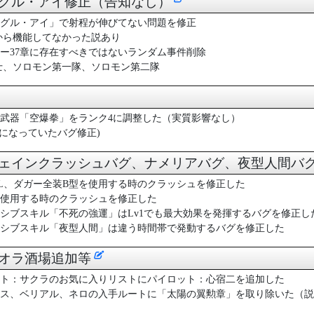
イーグル・アイ修正（告知なし）
グル・アイ」で射程が伸びてない問題を修正
から機能してなかった説あり
ー37章に存在すべきではないランダム事件削除
士、ソロモン第一隊、ソロモン第二隊
武器「空爆拳」をランク4に調整した（実質影響なし）
5になっていたバグ修正)
ガウェインクラッシュバグ、ナメリアバグ、夜型人間バ
L、ダガー全装B型を使用する時のクラッシュを修正した
使用する時のクラッシュを修正した
シブスキル「不死の強運」はLv1でも最大効果を発揮するバグを修正し
シブスキル「夜型人間」は違う時間帯で発動するバグを修正した
ウィオラ酒場追加等
ト：サクラのお気に入りリストにパイロット：心宿二を追加した
ス、ベリアル、ネロの入手ルートに「太陽の翼勲章」を取り除いた（説