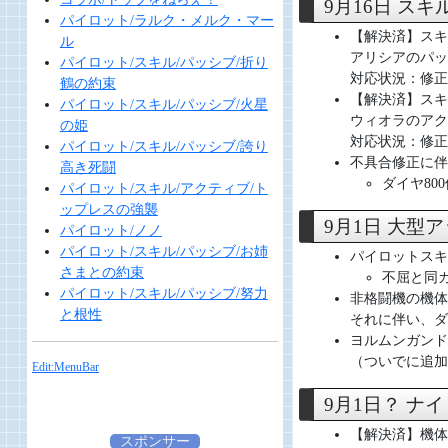
9月16日 ス
パイロット/ラルク・メルク・マー
【解決済】スキ
ル
アリシアのパッ
パイロット/スキル/パッシブ/折り
対応状況：修正
鶴の約束
【解決済】スキ
パイロット/スキル/パッシブ/火星
ウィオラのアク
の姫
対応状況：修正
パイロット/スキル/パッシブ/誇り
不具合修正に伴
高き死闘
ダイヤ80
パイロット/スキル/アクティブ/ト
ップレスの強襲
9月1日 大型
パイロット/ノノ
パイロット/スキル/パッシブ/お姉
パイロットスキ
さまとの約束
不屈と同
パイロット/スキル/パッシブ/努力
非格闘機の機体
と根性
それに伴い、ダ
ヨルムンガンド
（ついでに追加
Edit:MenuBar
9月1日？ ナ
【解決済】機体
スポンサー