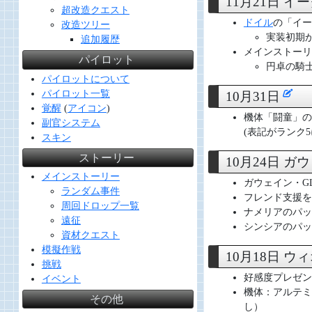
11月21日 
超改造クエスト
ドイル
の「イー
改造ツリー
実装初期
追加履歴
メインストーリ
パイロット
円卓の騎
パイロットについて
パイロット一覧
10月31日
覚醒
(
アイコン
)
機体「闘童」の
副官システム
(表記がランク
スキン
ストーリー
10月24日 
メインストーリー
ガウェイン・G
ランダム事件
フレンド支援を
周回ドロップ一覧
ナメリアのパッ
遠征
シンシアのパッ
資材クエスト
模擬作戦
10月18日 
挑戦
好感度プレゼン
イベント
機体：アルテミ
その他
し）