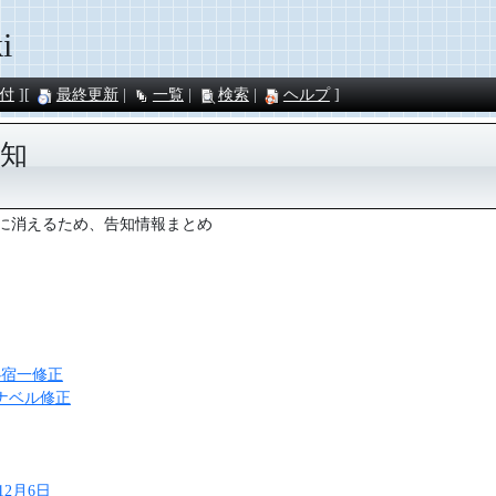
i
付
最終更新
一覧
検索
ヘルプ
知
に消えるため、告知情報まとめ
 心宿一修正
アナベル修正
12月6日