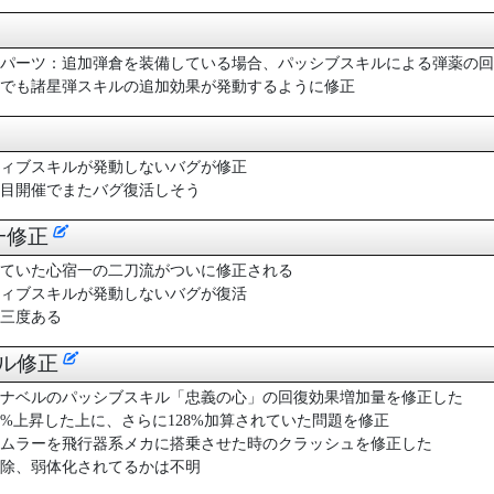
パーツ：追加弾倉を装備している場合、パッシブスキルによる弾薬の回
でも諸星弾スキルの追加効果が発動するように修正
ィブスキルが発動しないバグが修正
ン目開催でまたバグ復活しそう
宿一修正
ていた心宿一の二刀流がついに修正される
ィブスキルが発動しないバグが復活
三度ある
ベル修正
ナベルのパッシブスキル「忠義の心」の回復効果増加量を修正した
8%上昇した上に、さらに128%加算されていた問題を修正
ムラーを飛行器系メカに搭乗させた時のクラッシュを修正した
除、弱体化されてるかは不明