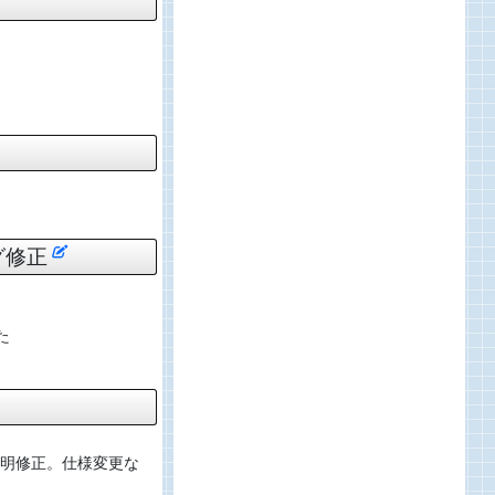
グ修正
た
明修正。仕様変更な