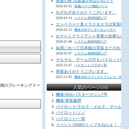
黒金の匣 は追加されないので？
2026-02-02
装備/パーツ/補助パーツ
わざわざありがとうございます。
2026-01-14
システム/精神同調コア
エンペラーと真ドラスタスラは実装時に
2026-01-12
機体/SSS/ゲッターエンペラー
おそらくクライアント更新が必要なので
2026-01-08
システム/精神同調コア
結局これって日本版は実装まだされてな
2026-01-07
システム/精神同調コア
そもそも、ゲームの方もパイロット図鑑
2025-11-07
パイロット/コラボ一覧
更新ありがとうございます。
2025-11-05
機体/SSS/メフィストフェレス・R＆E
側のブレーキングドー
人気のページ(10)
機体/SSS/バスターマシン7号
機体/実装履歴
パイロット/ラルク・メルク・マール
パイロット/ノノ
パイロット/一覧
イベント/260801トップをねらえ！_コラ