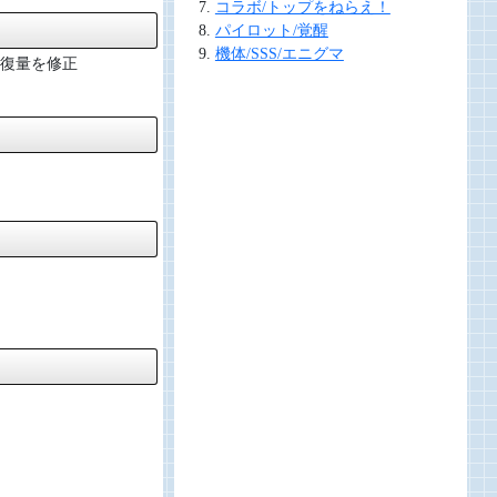
コラボ/トップをねらえ！
パイロット/覚醒
機体/SSS/エニグマ
復量を修正