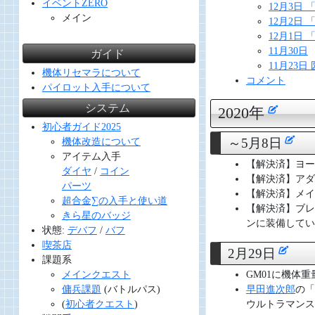
イベントZERO
12月3日 
メイン
12月2日 
12月1日 「
11月30日
ガイド
11月23
機体リセマラについて
コメント
パイロット入手について
システム
2020年
初心者ガイド2025
～5月8日
機体改造について
アイテム入手
【解決済】ヨー
ダイヤ
/
コイン
【解決済】アダ
パーツ
【解決済】メイ
超合金∑の入手と使い道
【解決済】ブレ
きら星のバッジ
ンに装備してい
状態:
デバフ
/
バフ
喫茶店
2月29日
課題系
GM01に機体
メインクエスト
早田進次郎
の「
傭兵課題
(バトルパス)
ウルトラマンス
(
初心者クエスト
)