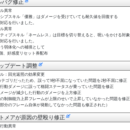
キルバグ修正
ル異常
シブスキル「優雅」はダメージを受けていても耐久値を回復する
対応を行いました。
ル異常
ティブスキル「ネームレス」は目標を切り替えると、呪いをかける対象
対応を行いました。
う弱体化への補填として
0個、好感度リセット券配布
アップデート調整
ル：回光返照の効果変更
カテゴリだったため、誤って9秒不屈になっていた問題を2秒不屈に修正
行動ダメージに誤って格闘ステータスが乗っていた問題を修正
メージが減少した行動のダメージを上方修正
の制御能力上昇フレームが上限のせいで上昇していなかった問題を修正
部分のフレーム自体が発動してなかった問題も修正された）
イトメアが原因の壁殴り修正
行動異常