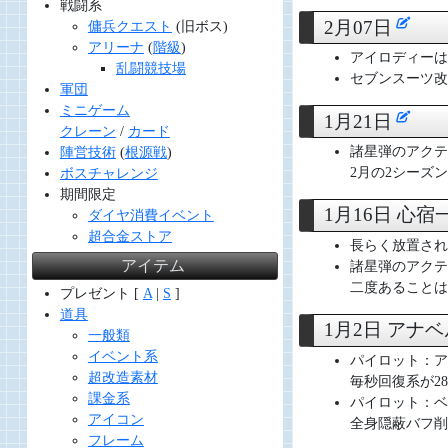
戦闘系
2月07日
傭兵クエスト
(旧ボス)
アリーナ
(
階級
)
アイロディーは
乱闘競技場
セブンスーツ改
軍団
ミニゲーム
1月21日
クレーン
/
カード
諸星弾のアクテ
陣営技術
(
根源戦
)
2月の2シーズ
ボスチャレンジ
期間限定
1月16日 心
ダイヤ消費イベント
超合金ストア
長らく放置され
アイテム
諸星弾のアクテ
二度あることは
プレゼント [
A
|
S
]
道具
1月2日 アナ
一般類
イベント系
パイロット：ア
超改造素材
毎秒回復系が2
課金系
パイロット：ベ
アイコン
全身隠蔽バフ削
フレーム