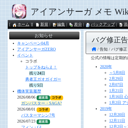
アイアンサーガ メモ Wik
ホーム
新規
編集
差分
バックアップ
添
お知らせ
バグ修正告
キャンペーン04月
告知
バグ修正
アイアンサーガZERO
イベント
公式の情報は定期的
コラボ
2020年
トップをねらえ！
～5月8日
残り
24
日
2月29日
勇者王ガオガイガー
2月07日
残り
5
日
1月21日
機体実装履歴
1月16日
2026/08/06
超改造
コラボ
1月2日 
ガンバスター・SAGA?
2019年
2026/08/01
コラボ
12月20日
バスターマシン7号
12月11日
2026/07/23
超改造
12月2日～
フィン・GL