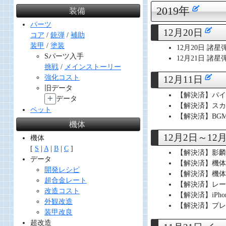
2019年
装備
パーツ
12月20日
コア
/
銃弾
/
補助
装甲
/
塗装
12月20日 
Sパーツ入手
12月21日 
挑戦
/
メインストーリー
強化コスト
12月11日
旧データ
【解決済】パイ
データ
【解決済】スカ
ペット
【解決済】BG
機体
12月2日～12
機体
[
S
|
A
|
B
|
C
]
【解決済】影麟
データ
【解決済】機体
開発レシピ
【解決済】機体
超合金レート
【解決済】レー
改造コスト
【解決済】iP
外観改造
【解決済】プレ
装甲改良
超改造