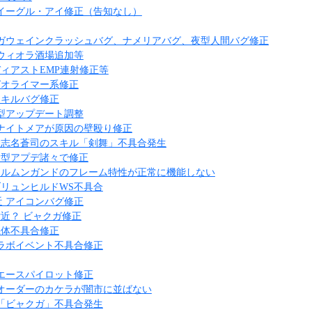
日 イーグル・アイ修正（告知なし）
日 ガウェインクラッシュバグ、ナメリアバグ、夜型人間バグ修正
日 ウィオラ酒場追加等
 ディアストEMP連射修正等
 ゼオライマー系修正
 スキルバグ修正
大型アップデート調整
 ナイトメアが原因の壁殴り修正
 神志名蒼司のスキル「剣舞」不具合発生
 大型アプデ諸々で修正
 ヨルムンガンドのフレーム特性が正常に機能しない
 ブリュンヒルドWS不具合
近 アイコンバグ修正
 付近？ ビャクガ修正
 機体不具合修正
コラボイベント不具合修正
日 エースパイロット修正
日 オーダーのカケラが闇市に並ばない
日 「ビャクガ」不具合発生