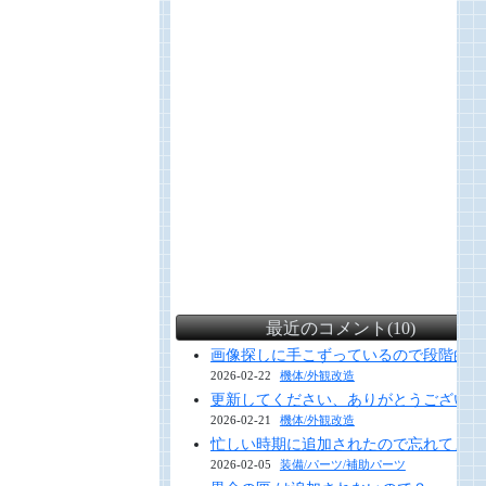
最近のコメント(10)
画像探しに手こずっているので段階的に
2026-02-22
機体/外観改造
更新してください、ありがとうございま
2026-02-21
機体/外観改造
忙しい時期に追加されたので忘れてまし
2026-02-05
装備/パーツ/補助パーツ