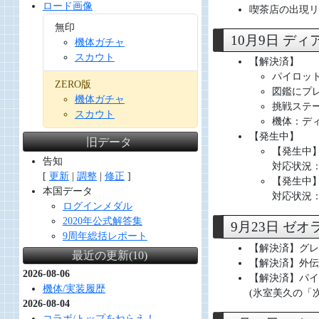
ロード画像
喫茶店の出現リ
無印
10月9日 デ
機体ガチャ
スカウト
【解決済】
パイロッ
ZERO版
図鑑にプ
機体ガチャ
挑戦ステー
スカウト
機体：デ
【発生中】
旧データ
【発生中
告知
対応状況
[
更新
|
調整
|
修正
]
【発生中
本国データ
対応状況
ログインメダル
2020年公式解答集
9月23日 ゼ
9周年総括レポート
【解決済】グレ
最近の更新(10)
【解決済】外伝
2026-08-06
【解決済】パイ
機体/実装履歴
(氷室美久の「
2026-08-04
コラボ/トップをねらえ！