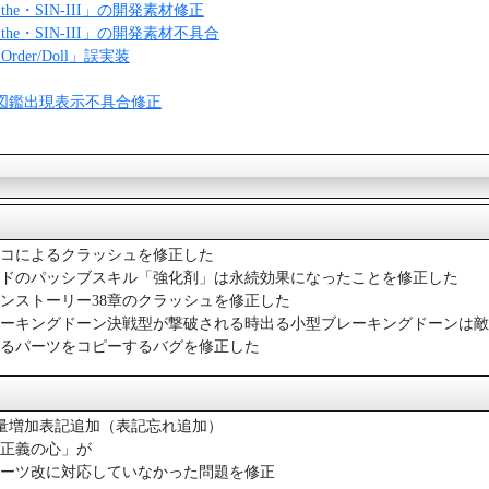
「the・SIN-III」の開発素材修正
「the・SIN-III」の開発素材不具合
Order/Doll」誤実装
日 図鑑出現表示不具合修正
コによるクラッシュを修正した
ドのパッシブスキル「強化剤」は永続効果になったことを修正した
ンストーリー38章のクラッシュを修正した
ーキングドーン決戦型が撃破される時出る小型ブレーキングドーンは敵
るパーツをコピーするバグを修正した
重量増加表記追加（表記忘れ追加）
正義の心」が
ーツ改に対応していなかった問題を修正