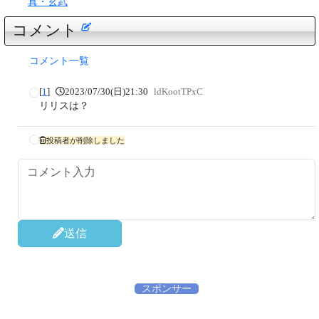
真・玄武
コメント
コメント一覧
[
1
]
2023/07/30(日)21:30
ldKootTPxC
リリスは？
投稿者が削除しました
送信
スポンサー