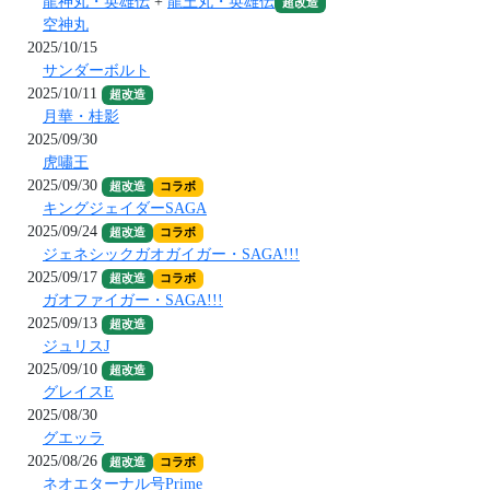
龍神丸・英雄伝
+
龍王丸・英雄伝
超改造
空神丸
2025/10/15
サンダーボルト
2025/10/11
超改造
月華・桂影
2025/09/30
虎嘯王
2025/09/30
超改造
コラボ
キングジェイダーSAGA
2025/09/24
超改造
コラボ
ジェネシックガオガイガー・SAGA!!!
2025/09/17
超改造
コラボ
ガオファイガー・SAGA!!!
2025/09/13
超改造
ジュリスJ
2025/09/10
超改造
グレイスE
2025/08/30
グエッラ
2025/08/26
超改造
コラボ
ネオエターナル号Prime