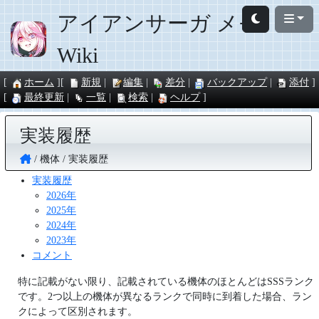
アイアンサーガ メモ
Wiki
ホーム
新規
編集
差分
バックアップ
添付
最終更新
一覧
検索
ヘルプ
実装履歴
機体
実装履歴
実装履歴
2026年
2025年
2024年
2023年
コメント
特に記載がない限り、記載されている機体のほとんどはSSSランク
です。2つ以上の機体が異なるランクで同時に到着した場合、ラン
クによって区別されます。