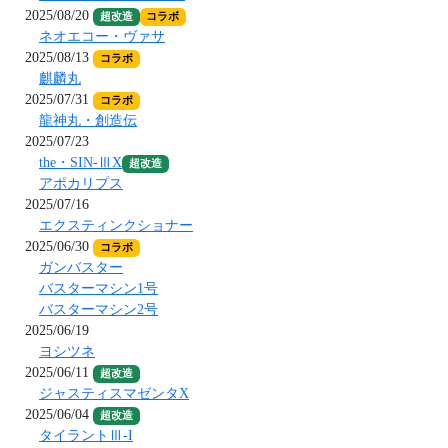
2025/08/20
超改造
コラボ
ネオエコー・ヴァサ
2025/08/13
コラボ
麒麟丸
2025/07/31
コラボ
龍神丸・創造伝
2025/07/23
the・SIN-ⅢX
超改造
アポカリプス
2025/07/16
エクスティンクショナー
2025/06/30
コラボ
ガンバスター
バスターマシン1号
バスターマシン2号
2025/06/19
ヨシツネ
2025/06/11
超改造
ジャスティスマゼンタX
2025/06/04
超改造
タイラントⅢ-I