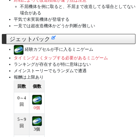
対戦によって改造段階が違う点は注意
不屈機体を例に取ると、不屈まで改造してる場合としてない
場合がある
平気で未実装機体が登場する
一見では超改造機体かどうか判断が難しい
ジェットパック
経験カプセルが手に入るミニゲーム
タイミングよくタップする必要があるミニゲーム
ランキングが存在するが特に意味はない
メインストーリーでもランダムで遭遇
報酬は上限あり
回数
個数
0～4
回
0個
5～9
回
3個