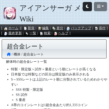
アイアンサーガ メモ
Wiki
ホーム
新規
編集
差分
バックアップ
添付
最終更新
一覧
検索
ヘルプ
超合金レート
機体
超合金レート
解体時の超合金レート一覧
特製・限定版＞試作＞量産という順にレートが高くなる
日本版では特製などの区分は限定版のみ表示される
S～SSSレートは上記のレート順に分類されているためわかりや
すい
SSS 特製・限定版
SS 試作
S 量産
A帯のコインレートは1超合金あたり約1,333コイン