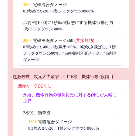
1000
電磁混合ダメージ
0.3秒めまい20、1秒ノックダウン9900%
広範囲(1000)に1秒転倒状態にする機体行動付与
1秒ノックダウン300%
2000
電磁主砲ダメージx60 (
共振無効
)
0.5秒めまい60、1秒麻痺100%、0秒吹き飛ばし、1秒
ノックダウン1500%、4%衝突割合ダメージ、4%割合
ダメージ
超必殺技 - 次元火力放射 CT16秒 機体行動2段階目
無敵かつ判定なし
永続、機体行動の強制変更に対する耐性が大幅に
上昇
2秒間、衝撃波
1600
電磁混合ダメージ
0.3秒めまい20、1秒ノックダウン9900%