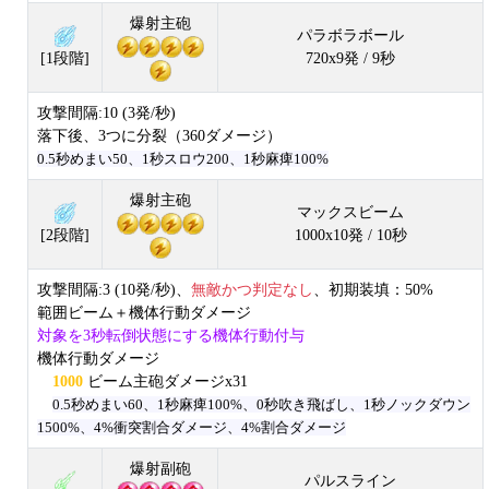
爆射主砲
パラボラボール
720x9発 / 9秒
[1段階]
攻撃間隔:10 (3発/秒)
落下後、3つに分裂（360ダメージ）
0.5秒めまい50、1秒スロウ200、1秒麻痺100%
爆射主砲
マックスビーム
1000x10発 / 10秒
[2段階]
攻撃間隔:3 (10発/秒)、
無敵かつ判定なし
、初期装填：50%
範囲ビーム＋機体行動ダメージ
対象を3秒転倒状態にする機体行動付与
機体行動ダメージ
1000
ビーム主砲ダメージx31
0.5秒めまい60、1秒麻痺100%、0秒吹き飛ばし、1秒ノックダウン
1500%、4%衝突割合ダメージ、4%割合ダメージ
爆射副砲
パルスライン