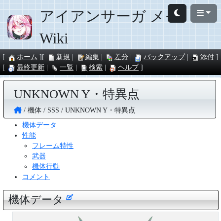
アイアンサーガ メモ
Wiki
ホーム
新規
編集
差分
バックアップ
添付
最終更新
一覧
検索
ヘルプ
UNKNOWN Y・特異点
機体
SSS
UNKNOWN Y・特異点
機体データ
性能
フレーム特性
武器
機体行動
コメント
機体データ