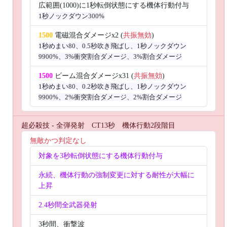
広範囲(1000)に1秒転倒状態にする機体行動付与
1秒ノックダウン300%
1500
電磁混合ダメージx2 (
共振無効
)
1秒めまい80、0.5秒吹き飛ばし、1秒ノックダウン
9900%、3%衝突割合ダメージ、3%割合ダメージ
1500
ビーム混合ダメージx31 (
共振無効
)
1秒めまい80、0.2秒吹き飛ばし、1秒ノックダウン
9900%、2%衝突割合ダメージ、2%割合ダメージ
超必殺技 - 全弾発射 CT13秒 機体行動2段階目
無敵かつ判定なし
対象を3秒転倒状態にする機体行動付与
永続、機体行動の強制変更に対する耐性が大幅に
上昇
2.4秒間全武器発射
3秒間、衝撃波