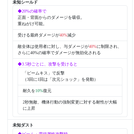
未知シールド
◆20%の確率で
正面・背面からのダメージを吸収。
重ねがけ可能。
受ける最終ダメージが
40%
減少
敵全体は使用者に対し、与ダメージが
40%
に制限され、
さらに40%の確率でダメージが無効化される
◆3.5秒ごとに、攻撃を受けると
「ビームキス」で反撃
（3回に1回は「次元ショック」を発動）
耐久を
10%
復元
2秒無敵、機体行動の強制変更に対する耐性が大幅
に上昇
未知ダスト