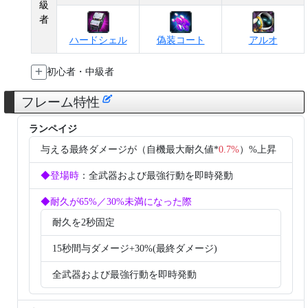
級
者
ハードシェル
偽装コート
アルオ
初心者・中級者
フレーム特性
ランペイジ
与える最終ダメージが（自機最大耐久値*
0.7%
）%上昇
◆登場時
：全武器および最強行動を即時発動
◆耐久が65%／30%未満になった際
耐久を2秒固定
15秒間与ダメージ+30%(最終ダメージ)
全武器および最強行動を即時発動