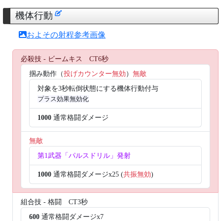
機体行動
およその射程参考画像
必殺技 - ビームキス CT6秒
掴み動作（
投げカウンター無効
）
無敵
対象を3秒転倒状態にする機体行動付与
プラス効果無効化
1000
通常格闘ダメージ
無敵
第1武器「パルスドリル」発射
1000
通常格闘ダメージx25 (
共振無効
)
組合技 - 格闘 CT3秒
600
通常格闘ダメージx7