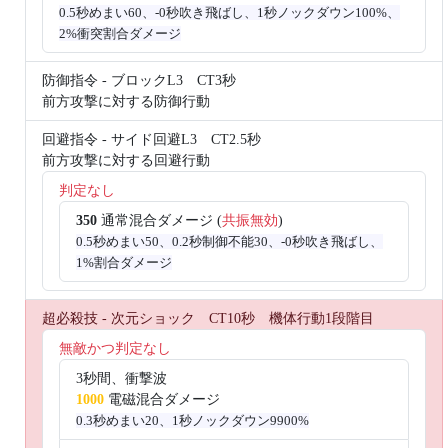
0.5秒めまい60、-0秒吹き飛ばし、1秒ノックダウン100%、
2%衝突割合ダメージ
防御指令 - ブロックL3 CT3秒
前方攻撃に対する防御行動
回避指令 - サイド回避L3 CT2.5秒
前方攻撃に対する回避行動
判定なし
350
通常混合ダメージ (
共振無効
)
0.5秒めまい50、0.2秒制御不能30、-0秒吹き飛ばし、
1%割合ダメージ
超必殺技 - 次元ショック CT10秒 機体行動1段階目
無敵かつ判定なし
3秒間、衝撃波
1000
電磁混合ダメージ
0.3秒めまい20、1秒ノックダウン9900%