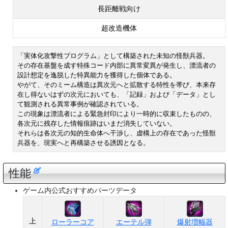
長距離戦向け
超改造機体
「実体化攻撃性プログラム」として構築された未知の怪獣兵器。
その存在基盤を成す特殊コード内部に異常変異が発生し、漂流者の
設計想定を逸脱した特異能力を獲得した個体である。
やがて、そのミーム構造は異次元へと拡散する特性を帯び、本来存
在し得ないはずの次元においても、「記録」および「データ」とし
て観測される異常事例が確認されている。
この現象は漂流者による緊急封印により一時的に収束したものの、
各次元に残存した情報痕跡はいまだ消失していない。
それらは各次元の知的生命体へ干渉し、虚構上の存在であった怪獣
兵器を、現実へと再構築させる誘因となる。
性能
ゲーム内公式おすすめパーツデータ
上
ローラーコア
エーテル弾
爆射増幅器