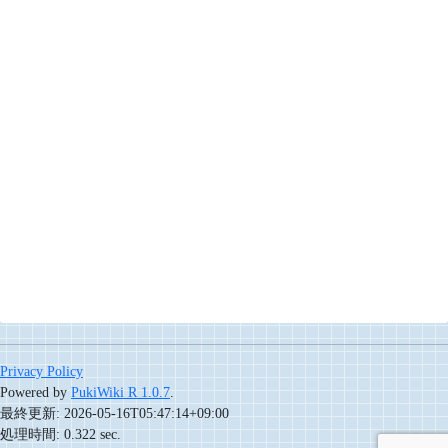
Privacy Policy
Powered by
PukiWiki R 1.0.7
.
最終更新: 2026-05-16T05:47:14+09:00
処理時間: 0.322 sec.