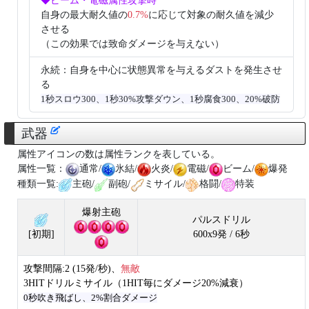
◆ビーム・電磁属性攻撃時
自身の最大耐久値の
0.7%
に応じて対象の耐久値を減少
させる
（この効果では致命ダメージを与えない）
永続：自身を中心に状態異常を与えるダストを発生させ
る
1秒スロウ300、1秒30%攻撃ダウン、1秒腐食300、20%破防
武器
属性アイコンの数は属性ランクを表している。
属性一覧：
通常/
氷結/
火炎/
電磁/
ビーム/
爆発
種類一覧:
主砲/
副砲/
ミサイル/
格闘/
特装
爆射主砲
パルスドリル
600x9発 / 6秒
[初期]
攻撃間隔:2 (15発/秒)、
無敵
3HITドリルミサイル（1HIT毎にダメージ20%減衰）
0秒吹き飛ばし、2%割合ダメージ