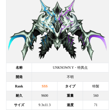
名称
UNKNOWN Y・特異点
開発
不明
Rank
SSS
タイプ
特製
耐久
9600
重量
560
サイズ
9.3x11.3
速度
71