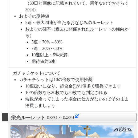
（30日と画像に記載されていて、周年なのでおそらく
30回）
およその期待値
5連～最大20連が当たるおなじみのルーレット
およその確率（過去に開催されたルーレットの傾向か
ら）
5連：70%～80%
7連：20%～30%
10連以上：5%未満
期待値約6連
ガチャチケットについて
ガチャチケットは10の倍数で使用推奨
10連扱いになり、超合金∑が1個多く獲得できます
10の倍数なら20枚でも30枚でも判定される
端数が余ってしまった場合は仕方がないのでそのまま
消費しましょう
栄光ルーレット 03/31～04/29