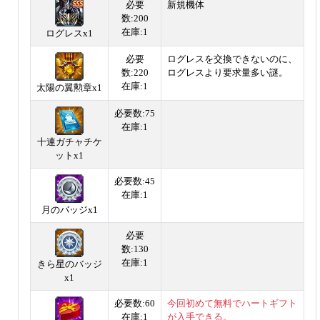
必要
新規機体
数:200
在庫:1
ログレスx1
必要
ログレスを交換できないのに、
数:220
ログレスより要求量多い謎。
在庫:1
太陽の翼勲章x1
必要数:75
在庫:1
十連ガチャチケ
ットx1
必要数:45
在庫:1
月のバッジx1
必要
数:130
在庫:1
きら星のバッジ
x1
必要数:60
今回初めて無料でハートギフト
在庫:1
が入手できる。