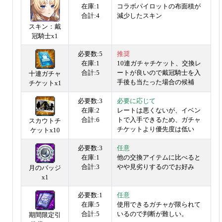
在庫:1
コラボパイロットの布面積が
合計:4
減少したスキン
スキン：戴
冠騎士x1
必要数:5
推奨
在庫:1
10連ガチャチケット、交換レ
合計:5
ートが良いので戴冠騎士を入
十連ガチャ
手後も当たった場合の候補
チケットx1
必要数:3
必要に応じて
在庫:2
レートは悪くないが、イベン
合計:6
トで入手できるため、ガチャ
スカウトチ
チケットより優先度は低い
ケットx10
必要数:3
任意
在庫:1
他の交換アイテムに比べると
合計:3
やや見劣りするのでお好み
月のバッジ
x1
必要数:1
任意
在庫:5
使用できるガチャが限られて
合計:5
いるので判断が難しい。
期間限定引