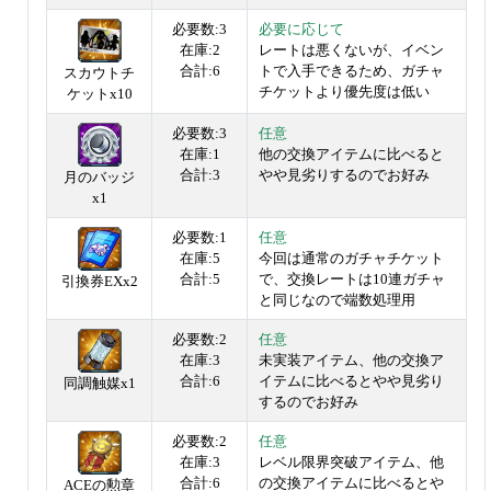
必要数:3
必要に応じて
在庫:2
レートは悪くないが、イベン
合計:6
トで入手できるため、ガチャ
スカウトチ
チケットより優先度は低い
ケットx10
必要数:3
任意
在庫:1
他の交換アイテムに比べると
合計:3
やや見劣りするのでお好み
月のバッジ
x1
必要数:1
任意
在庫:5
今回は通常のガチャチケット
合計:5
で、交換レートは10連ガチャ
引換券EXx2
と同じなので端数処理用
必要数:2
任意
在庫:3
未実装アイテム、他の交換ア
合計:6
イテムに比べるとやや見劣り
同調触媒x1
するのでお好み
必要数:2
任意
在庫:3
レベル限界突破アイテム、他
合計:6
の交換アイテムに比べるとや
ACEの勲章