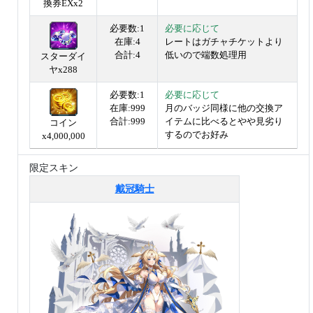
換券EXx2
必要数:1
必要に応じて
在庫:4
レートはガチャチケットより
合計:4
低いので端数処理用
スターダイ
ヤx288
必要数:1
必要に応じて
在庫:999
月のバッジ同様に他の交換ア
合計:999
イテムに比べるとやや見劣り
コイン
するのでお好み
x4,000,000
限定スキン
戴冠騎士