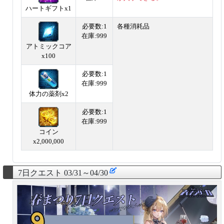
ハートギフトx1
必要数:1
各種消耗品
在庫:999
アトミックコア
x100
必要数:1
在庫:999
体力の薬剤x2
必要数:1
在庫:999
コイン
x2,000,000
7日クエスト 03/31～04/30