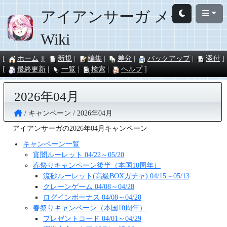
アイアンサーガ メモ
Wiki
ホーム
新規
編集
差分
バックアップ
添付
最終更新
一覧
検索
ヘルプ
2026年04月
キャンペーン
2026年04月
アイアンサーガの2026年04月キャンペーン
キャンペーン一覧
宵闇ルーレット 04/22～05/20
春祭りキャンペーン後半（本国10周年）
流砂ルーレット(高級BOXガチャ) 04/15～05/13
クレーンゲーム 04/08～04/28
ログインボーナス 04/08～04/28
春祭りキャンペーン（本国10周年）
プレゼントコード 04/01～04/29