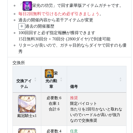
「
栄光の功労」で回す豪華版アイテムガチャです。
毎日2回無料で引けるため必ず引きましょう
。
過去の開催内容から若干アイテムが変更
過去の開催履歴
100回回すと必ず指定報酬が獲得できます
15日無料30回分 + 70回分 (2800ダイヤ)で到達可能
リターンが良いので、ガチャ目的ならダイヤで回すのも優
秀
交換所
栄
交換アイ
光の勲
テム
章
備考
必要数:6
推奨
在庫:1
限定パイロット
合計:6
当たりを2回引かないと取れな
いのでハードルが高いが強力
戴冠騎士x1
なので交換推奨
必要数:4
任意