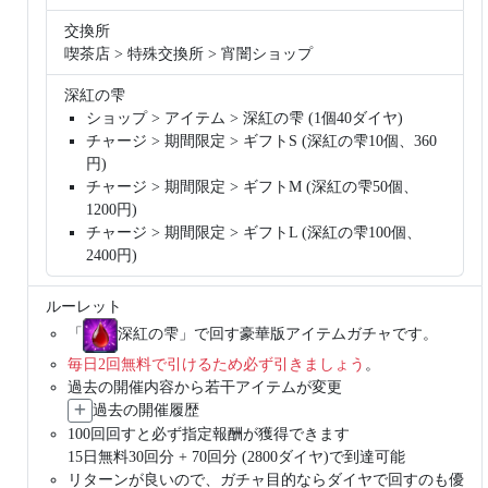
交換所
喫茶店 > 特殊交換所 > 宵闇ショップ
深紅の雫
ショップ > アイテム > 深紅の雫 (1個40ダイヤ)
チャージ > 期間限定 > ギフトS (深紅の雫10個、360
円)
チャージ > 期間限定 > ギフトM (深紅の雫50個、
1200円)
チャージ > 期間限定 > ギフトL (深紅の雫100個、
2400円)
ルーレット
「
深紅の雫」で回す豪華版アイテムガチャです。
毎日2回無料で引けるため必ず引きましょう
。
過去の開催内容から若干アイテムが変更
過去の開催履歴
100回回すと必ず指定報酬が獲得できます
15日無料30回分 + 70回分 (2800ダイヤ)で到達可能
リターンが良いので、ガチャ目的ならダイヤで回すのも優