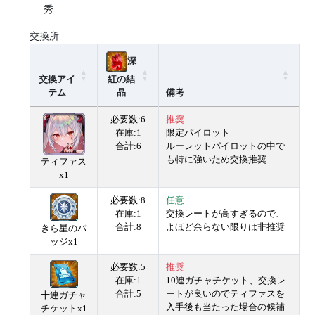
秀
交換所
深
交換アイ
紅の結
テム
晶
備考
必要数:6
推奨
在庫:1
限定パイロット
合計:6
ルーレットパイロットの中で
も特に強いため交換推奨
ティファス
x1
必要数:8
任意
在庫:1
交換レートが高すぎるので、
合計:8
よほど余らない限りは非推奨
きら星のバ
ッジx1
必要数:5
推奨
在庫:1
10連ガチャチケット、交換レ
合計:5
ートが良いのでティファスを
十連ガチャ
入手後も当たった場合の候補
チケットx1