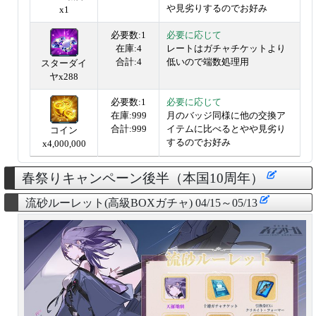
や見劣りするのでお好み
x1
必要数:1
必要に応じて
在庫:4
レートはガチャチケットより
合計:4
低いので端数処理用
スターダイ
ヤx288
必要数:1
必要に応じて
在庫:999
月のバッジ同様に他の交換ア
合計:999
イテムに比べるとやや見劣り
コイン
するのでお好み
x4,000,000
春祭りキャンペーン後半（本国10周年）
流砂ルーレット(高級BOXガチャ) 04/15～05/13