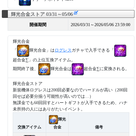
輝光合金ストア 03/31～05/06
開催期間
2026/03/31～2026/05/06 23:59:00
輝光合金
「
輝光合金」は
ログレス
ガチャで入手できる「
超合金∑」の上位互換アイテム。
期間終了後、
輝光合金は
超合金∑に変換される。
輝光合金ストア
新規機体ログレスは200回必要なのでハードルが高い（200回
回せば必要分揃う可能性が高いのでは…）
無課金でも60回回すとハートギフトが入手できるため、ハナ
未所持の人にはありがたいイベント。
輝光
交換アイテム
合金
備考